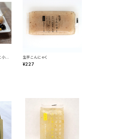
と小玉
生芋こんにゃく
¥227