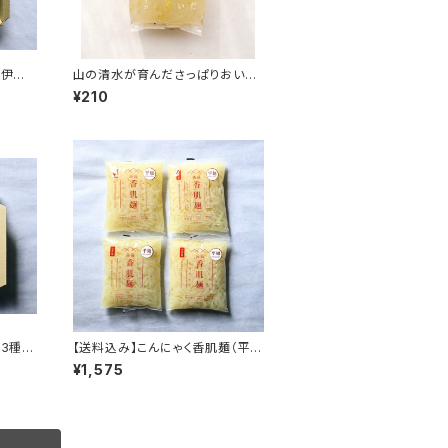
く伊勢
山の清水が育んださっぱりおいし
噌付き
いさしみこんにゃく しょうが
¥210
く3種詰
【送料込み】こんにゃく香肌麺（平
【期間
麺）4袋セット
¥1,575