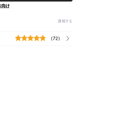
方向け
通報する
(72)