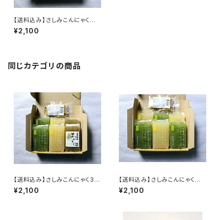
【送料込み】さしみこんにゃく伊
勢志摩産あおさ からし酢味噌
¥2,100
付き
同じカテゴリの商品
【送料込み】さしみこんにゃく3種
【送料込み】さしみこんにゃくセッ
詰め合わせ からし酢みそ付
ト（あおさ・しょうが） からし酢
¥2,100
¥2,100
【期間限定】
味噌付き