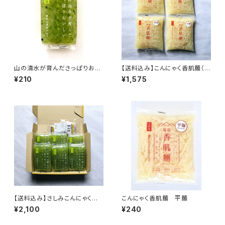
山の清水が育んださっぱりおい
【送料込み】こんにゃく香肌麺（平
しいさしみこんにゃく あおさ
麺）4袋セット
¥210
¥1,575
【送料込み】さしみこんにゃく伊
こんにゃく香肌麺 平麺
勢志摩産あおさ からし酢味噌
¥2,100
¥240
付き