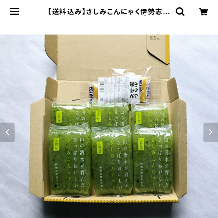
【送料込み】さしみこんにゃく伊勢志摩
産あおさ からし酢味噌付き | こんに
ゃく専門ファクトリー 上野屋