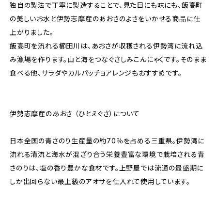
独自の製法で丁寧に製造することで、見た目にも味にも、飯高町
の美しいお水と伊勢志摩産のあおさのよさをいかせる商品に仕
上がりました。
飯高町を流れる櫛田川は、あおさが収穫される伊勢湾に流れ込
み漁場を作ります。山と海をつなぐさしみこんにゃくです。そのまま
食べる他、サラダやカルパッチョアレンジもおすすめです。
伊勢志摩産のあおさ （ひとえぐさ）について
日本全国の青さのり生産量の約70％を占める三重県。伊勢湾に
流れる清流と海水が混ざり合う栄養豊富な環境で栽培される青
さのりは、塩の香り豊かな食材です。上野屋では流通の最盛期に
しか出回らない最上級のアオサを仕入れて使用しています。